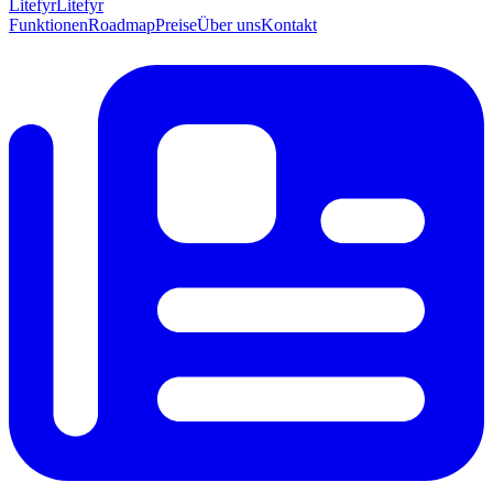
Lite
fyr
Litefyr
Funktionen
Roadmap
Preise
Über uns
Kontakt