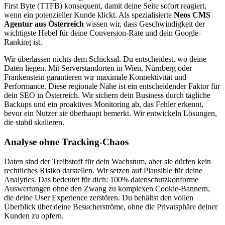
First Byte (TTFB) konsequent, damit deine Seite sofort reagiert,
wenn ein potenzieller Kunde klickt. Als spezialisierte
Neos CMS
Agentur aus Österreich
wissen wir, dass Geschwindigkeit der
wichtigste Hebel für deine Conversion-Rate und dein Google-
Ranking ist.
Wir überlassen nichts dem Schicksal. Du entscheidest, wo deine
Daten liegen. Mit Serverstandorten in Wien, Nürnberg oder
Frankenstein garantieren wir maximale Konnektivität und
Performance. Diese regionale Nähe ist ein entscheidender Faktor für
dein SEO in Österreich. Wir sichern dein Business durch tägliche
Backups und ein proaktives Monitoring ab, das Fehler erkennt,
bevor ein Nutzer sie überhaupt bemerkt. Wir entwickeln Lösungen,
die stabil skalieren.
Analyse ohne Tracking-Chaos
Daten sind der Treibstoff für dein Wachstum, aber sie dürfen kein
rechtliches Risiko darstellen. Wir setzen auf Plausible für deine
Analytics. Das bedeutet für dich: 100% datenschutzkonforme
Auswertungen ohne den Zwang zu komplexen Cookie-Bannern,
die deine User Experience zerstören. Du behältst den vollen
Überblick über deine Besucherströme, ohne die Privatsphäre deiner
Kunden zu opfern.