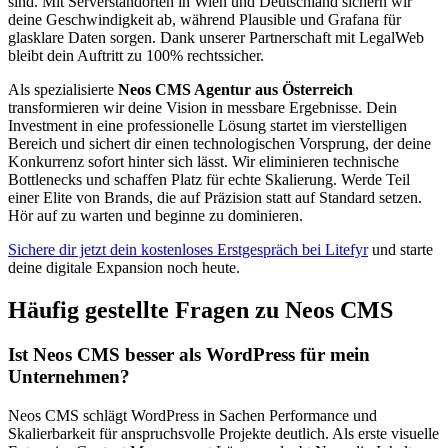
sind. Mit Serverstandorten in Wien und Deutschland sichern wir
deine Geschwindigkeit ab, während Plausible und Grafana für
glasklare Daten sorgen. Dank unserer Partnerschaft mit LegalWeb
bleibt dein Auftritt zu 100% rechtssicher.
Als spezialisierte
Neos CMS Agentur aus Österreich
transformieren wir deine Vision in messbare Ergebnisse. Dein
Investment in eine professionelle Lösung startet im vierstelligen
Bereich und sichert dir einen technologischen Vorsprung, der deine
Konkurrenz sofort hinter sich lässt. Wir eliminieren technische
Bottlenecks und schaffen Platz für echte Skalierung. Werde Teil
einer Elite von Brands, die auf Präzision statt auf Standard setzen.
Hör auf zu warten und beginne zu dominieren.
Sichere dir jetzt dein kostenloses Erstgespräch bei Litefyr
und starte
deine digitale Expansion noch heute.
Häufig gestellte Fragen zu Neos CMS
Ist Neos CMS besser als WordPress für mein
Unternehmen?
Neos CMS schlägt WordPress in Sachen Performance und
Skalierbarkeit für anspruchsvolle Projekte deutlich. Als erste visuelle