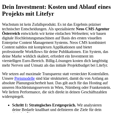
Dein Investment: Kosten und Ablauf eines
Projekts mit Litefyr
Wachstum ist kein Zufallsprodukt. Es ist das Ergebnis präziser
technischer Entscheidungen. Als spezialisierte
Neos CMS Agentur
Österreich
entwickeln wir keine einfachen Webseiten; wir bauen
digitale Hochleistungsmaschinen auf Basis des ersten visuellen
Enterprise Content Management Systems. Neos CMS kombiniert
Content nahtlos mit komplexen Applikationen und bietet
professionelle Workflows für deine Publikationen. Ein System, das
deine Marke wirklich skaliert, erfordert ein Investment im
vierstelligen Euro-Bereich. Billig-Lösungen kosten dich langfristig
mehr Nerven und Umsatz als das initiale Projektbudget bei Litefyr.
Wir setzen auf maximale Transparenz statt versteckter Kostenfallen.
Unsere
Preismodelle
sind klar strukturiert, damit du von Anfang an
absolute Planungssicherheit hast. Das gilt auch für das Hosting auf
unseren Hochleistungsservern in Wien, Nürnberg oder Frankenstein.
Wir liefern Performance, die sich direkt in deinen Geschäftszahlen
widerspiegelt.
Schritt 1: Strategisches Erstgespräch.
Wir analysieren
deine Bedarfe knallhart und definieren die Ziele für dein