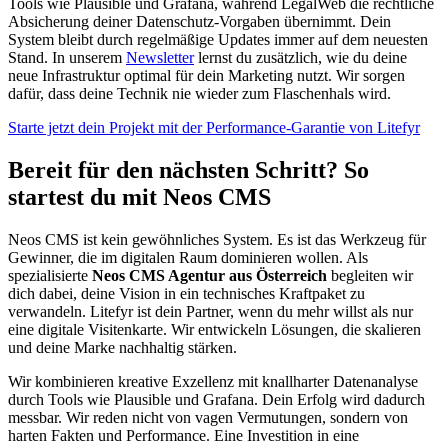
Tools wie Plausible und Grafana, während LegalWeb die rechtliche
Absicherung deiner Datenschutz-Vorgaben übernimmt. Dein
System bleibt durch regelmäßige Updates immer auf dem neuesten
Stand. In unserem
Newsletter
lernst du zusätzlich, wie du deine
neue Infrastruktur optimal für dein Marketing nutzt. Wir sorgen
dafür, dass deine Technik nie wieder zum Flaschenhals wird.
Starte jetzt dein Projekt mit der Performance-Garantie von Litefyr
Bereit für den nächsten Schritt? So
startest du mit Neos CMS
Neos CMS ist kein gewöhnliches System. Es ist das Werkzeug für
Gewinner, die im digitalen Raum dominieren wollen. Als
spezialisierte
Neos CMS Agentur aus Österreich
begleiten wir
dich dabei, deine Vision in ein technisches Kraftpaket zu
verwandeln. Litefyr ist dein Partner, wenn du mehr willst als nur
eine digitale Visitenkarte. Wir entwickeln Lösungen, die skalieren
und deine Marke nachhaltig stärken.
Wir kombinieren kreative Exzellenz mit knallharter Datenanalyse
durch Tools wie Plausible und Grafana. Dein Erfolg wird dadurch
messbar. Wir reden nicht von vagen Vermutungen, sondern von
harten Fakten und Performance. Eine Investition in eine