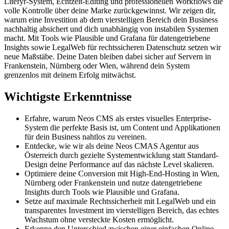
Litefyr-System, Echtzeit-Editing und professionellen Workflows die
volle Kontrolle über deine Marke zurückgewinnst. Wir zeigen dir,
warum eine Investition ab dem vierstelligen Bereich dein Business
nachhaltig absichert und dich unabhängig von instabilen Systemen
macht. Mit Tools wie Plausible und Grafana für datengetriebene
Insights sowie LegalWeb für rechtssicheren Datenschutz setzen wir
neue Maßstäbe. Deine Daten bleiben dabei sicher auf Servern in
Frankenstein, Nürnberg oder Wien, während dein System
grenzenlos mit deinem Erfolg mitwächst.
Wichtigste Erkenntnisse
Erfahre, warum Neos CMS als erstes visuelles Enterprise-
System die perfekte Basis ist, um Content und Applikationen
für dein Business nahtlos zu vereinen.
Entdecke, wie wir als deine Neos CMAS Agentur aus
Österreich durch gezielte Systementwicklung statt Standard-
Design deine Performance auf das nächste Level skalieren.
Optimiere deine Conversion mit High-End-Hosting in Wien,
Nürnberg oder Frankenstein und nutze datengetriebene
Insights durch Tools wie Plausible und Grafana.
Setze auf maximale Rechtssicherheit mit LegalWeb und ein
transparentes Investment im vierstelligen Bereich, das echtes
Wachstum ohne versteckte Kosten ermöglicht.
Erkenne den Unterschied zwischen einer einfachen Online-