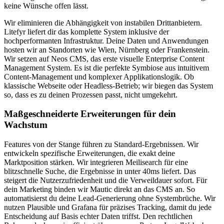
keine Wünsche offen lässt.
Wir eliminieren die Abhängigkeit von instabilen Drittanbietern.
Litefyr liefert dir das komplette System inklusive der
hochperformanten Infrastruktur. Deine Daten und Anwendungen
hosten wir an Standorten wie Wien, Nürnberg oder Frankenstein.
Wir setzen auf Neos CMS, das erste visuelle Enterprise Content
Management System. Es ist die perfekte Symbiose aus intuitivem
Content-Management und komplexer Applikationslogik. Ob
klassische Webseite oder Headless-Betrieb; wir biegen das System
so, dass es zu deinen Prozessen passt, nicht umgekehrt.
Maßgeschneiderte Erweiterungen für dein
Wachstum
Features von der Stange führen zu Standard-Ergebnissen. Wir
entwickeln spezifische Erweiterungen, die exakt deine
Marktposition stärken. Wir integrieren Meilisearch für eine
blitzschnelle Suche, die Ergebnisse in unter 40ms liefert. Das
steigert die Nutzerzufriedenheit und die Verweildauer sofort. Für
dein Marketing binden wir Mautic direkt an das CMS an. So
automatisierst du deine Lead-Generierung ohne Systembrüche. Wir
nutzen Plausible und Grafana für präzises Tracking, damit du jede
Entscheidung auf Basis echter Daten triffst. Den rechtlichen