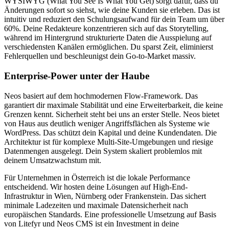
WYSIWYG (What You See Is What You Get) sorgt dafür, dass du
Änderungen sofort so siehst, wie deine Kunden sie erleben. Das ist
intuitiv und reduziert den Schulungsaufwand für dein Team um über
60%. Deine Redakteure konzentrieren sich auf das Storytelling,
während im Hintergrund strukturierte Daten die Ausspielung auf
verschiedensten Kanälen ermöglichen. Du sparst Zeit, eliminierst
Fehlerquellen und beschleunigst dein Go-to-Market massiv.
Enterprise-Power unter der Haube
Neos basiert auf dem hochmodernen Flow-Framework. Das
garantiert dir maximale Stabilität und eine Erweiterbarkeit, die keine
Grenzen kennt. Sicherheit steht bei uns an erster Stelle. Neos bietet
von Haus aus deutlich weniger Angriffsflächen als Systeme wie
WordPress. Das schützt dein Kapital und deine Kundendaten. Die
Architektur ist für komplexe Multi-Site-Umgebungen und riesige
Datenmengen ausgelegt. Dein System skaliert problemlos mit
deinem Umsatzwachstum mit.
Für Unternehmen in Österreich ist die lokale Performance
entscheidend. Wir hosten deine Lösungen auf High-End-
Infrastruktur in Wien, Nürnberg oder Frankenstein. Das sichert
minimale Ladezeiten und maximale Datensicherheit nach
europäischen Standards. Eine professionelle Umsetzung auf Basis
von Litefyr und Neos CMS ist ein Investment in deine