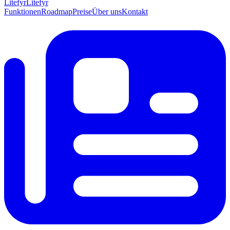
Lite
fyr
Litefyr
Funktionen
Roadmap
Preise
Über uns
Kontakt