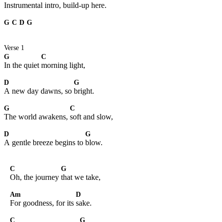
Instrumental intro, build-up here.
G
C
D
G
Verse 1
G
C
In the quiet
morning light,
D
G
A new day dawns, so
bright.
G
C
The world awakens,
soft and slow,
D
G
A gentle breeze begins to
blow.
C
G
Oh, the journey
that we take,
Am
D
For goodness, for its
sake.
C
G