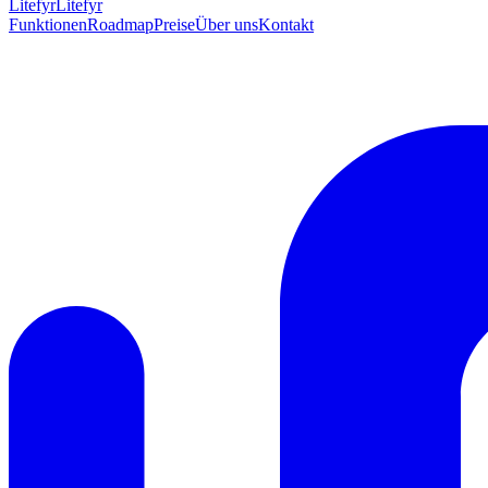
Lite
fyr
Litefyr
Funktionen
Roadmap
Preise
Über uns
Kontakt