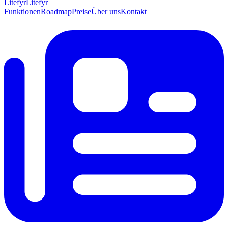
Lite
fyr
Litefyr
Funktionen
Roadmap
Preise
Über uns
Kontakt